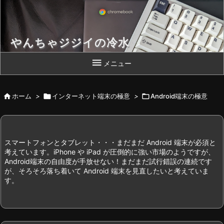
やんちゃジジイの冷水
Chromebook 片手によいしょっと！

メニュー

ホーム
>

インターネット端末の極意
>

Android端末の極意
スマートフォンとタブレット・・・まだまだ Android 端末が必須と
考えています。iPhone や iPad が圧倒的に強い市場のようですが、
Android端末の自由度が手放せない！まだまだ試行錯誤の連続です
が、そろそろ落ち着いて Android 端末を見直したいと考えていま
す。