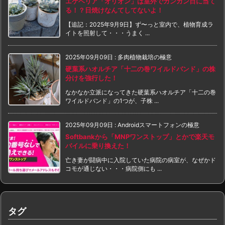
エケベリア「オリオン」は室外でガンガン日に当て
る！？日焼けなんてしてないよ！
【追記：2025年9月9日】ず〜っと室内で、植物育成ラ
イトを照射して・・・うまく ...
2025年09月09日
:
多肉植物栽培の極意
硬葉系ハオルチア「十二の巻ワイルドバンド」の株
分けを強行した！
なかなか立派になってきた硬葉系ハオルチア「十二の巻
ワイルドバンド」の1つが、子株 ...
2025年09月09日
:
Androidスマートフォンの極意
Softbankから「MNPワンストップ」とかで楽天モ
バイルに乗り換えた！
亡き妻が闘病中に入院していた病院の病室が、なぜかド
コモが通じない・・・病院側にも ...
タグ