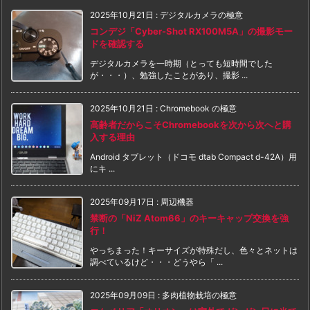
2025年10月21日
:
デジタルカメラの極意
コンデジ「Cyber-Shot RX100M5A」の撮影モー
ドを確認する
デジタルカメラを一時期（とっても短時間でした
が・・・）、勉強したことがあり、撮影 ...
2025年10月21日
:
Chromebook の極意
高齢者だからこそChromebookを次から次へと購
入する理由
Android タブレット（ドコモ dtab Compact d-42A）用
にキ ...
2025年09月17日
:
周辺機器
禁断の「NiZ Atom66」のキーキャップ交換を強
行！
やっちまった！キーサイズが特殊だし、色々とネットは
調べているけど・・・どうやら「 ...
2025年09月09日
:
多肉植物栽培の極意