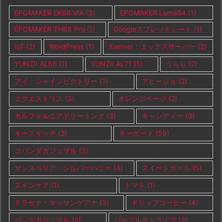
EPOMAKER EK68 VIA
(3)
EPOMAKER Luma84
(1)
EPOMAKER TH68 Pro
(1)
Googleスプレッドシート
(1)
IoT
(2)
WordPress
(1)
Xserver：エックスサーバー
(2)
YUNZII AL66
(1)
YUNZII AL71
(1)
うらら
(2)
アイ・シャインビクトリー
(1)
アヒージョ
(2)
エクエストリス
(3)
オレンジページ
(2)
カルフォルニアドリーミング
(3)
キャンディー
(3)
キースイッチ
(3)
キーボード
(59)
コパンダガジュマル
(3)
サンスベリア・シルバーハニー
(4)
スイートガール
(5)
スキンケア
(1)
トマト
(1)
ドラセナ・マッサンゲアナ
(3)
ドリップコーヒー
(4)
パンダガジュマル
(2)
パープルストライプ
(2)