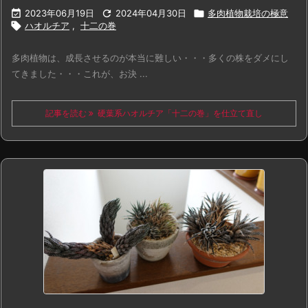

2023年06月19日

2024年04月30日

多肉植物栽培の極意

ハオルチア
,
十二の巻
多肉植物は、成長させるのが本当に難しい・・・多くの株をダメにし
てきました・・・これが、お決 ...
記事を読む
硬葉系ハオルチア「十二の巻」を仕立て直し