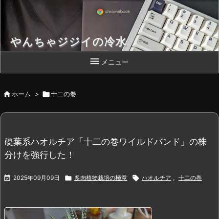
やんちゃジジイの冷水
Chromebook 片手によいしょっと！

メニュー

ホーム
>

十二の巻
硬葉系ハオルチア「十二の巻ワイルドバンド」の株
分けを強行した！

2025年09月09日

多肉植物栽培の極意

ハオルチア
,
十二の巻