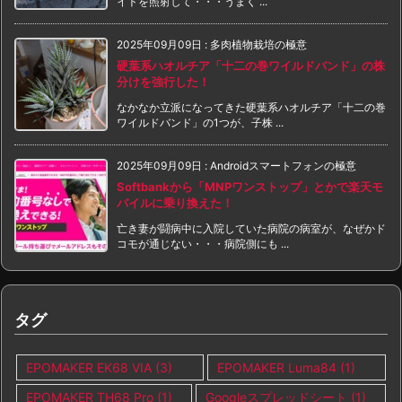
イトを照射して・・・うまく ...
2025年09月09日
:
多肉植物栽培の極意
硬葉系ハオルチア「十二の巻ワイルドバンド」の株
分けを強行した！
なかなか立派になってきた硬葉系ハオルチア「十二の巻
ワイルドバンド」の1つが、子株 ...
2025年09月09日
:
Androidスマートフォンの極意
Softbankから「MNPワンストップ」とかで楽天モ
バイルに乗り換えた！
亡き妻が闘病中に入院していた病院の病室が、なぜかド
コモが通じない・・・病院側にも ...
タグ
EPOMAKER EK68 VIA
(3)
EPOMAKER Luma84
(1)
EPOMAKER TH68 Pro
(1)
Googleスプレッドシート
(1)