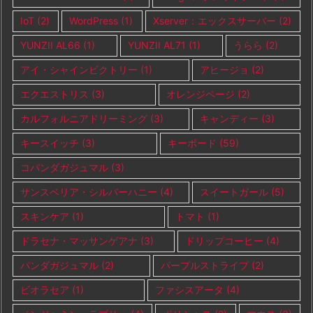
IoT
(2)
WordPress
(1)
Xserver：エックスサーバー
(2)
YUNZII AL66
(1)
YUNZII AL71
(1)
うらら
(2)
アイ・シャインビクトリー
(1)
アヒージョ
(2)
エクエストリス
(3)
オレンジページ
(2)
カルフォルニアドリーミング
(3)
キャンディー
(3)
キースイッチ
(3)
キーボード
(59)
コパンダガジュマル
(3)
サンスベリア・シルバーハニー
(4)
スイートガール
(5)
スキンケア
(1)
トマト
(1)
ドラセナ・マッサンゲアナ
(3)
ドリップコーヒー
(4)
パンダガジュマル
(2)
パープルストライプ
(2)
ビオラセア
(1)
ファシスアータ
(4)