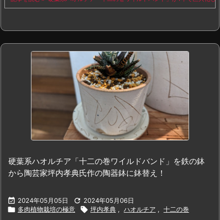
硬葉系ハオルチア「十二の巻ワイルドバンド」を鉄の鉢
から陶芸家坪内孝典氏作の陶器鉢に鉢替え！

2024年05月05日

2024年05月06日

多肉植物栽培の極意

坪内孝典
,
ハオルチア
,
十二の巻