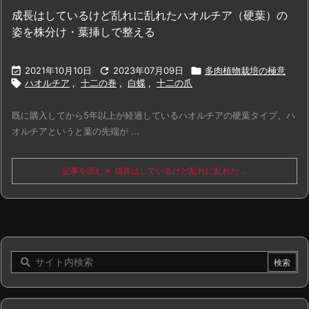
成長はしているけど乱れに乱れたハオルチア（硬葉）の
姿を株分け・葉挿しで整える

2021年10月10日

2023年07月09日

多肉植物栽培の極意

ハオルチア
,
十二の巻
,
白蝶
,
十二の爪
既に購入してから5年以上が経過しているハオルチアの硬葉タイプ。ハ
オルチアというと葉の先端が ...
記事を読む
成長はしているけど乱れに乱れた ...