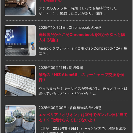
デジタルカメラを一時期（とっても短時間でした
が・・・）、勉強したことがあり、撮影 ...
2025年10月21日
:
Chromebook の極意
高齢者だからこそChromebookを次から次へと購
入する理由
Android タブレット（ドコモ dtab Compact d-42A）用
にキ ...
2025年09月17日
:
周辺機器
禁断の「NiZ Atom66」のキーキャップ交換を強
行！
やっちまった！キーサイズが特殊だし、色々とネットは
調べているけど・・・どうやら「 ...
2025年09月09日
:
多肉植物栽培の極意
エケベリア「オリオン」は室外でガンガン日に当て
る！？日焼けなんてしてないよ！
【追記：2025年9月9日】ず〜っと室内で、植物育成ラ