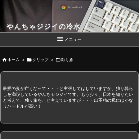
やんちゃジジイの冷水
Chromebook 片手によいしょっと！

メニュー

ホーム
>

クリップ
>

独り旅
最愛の妻が亡くなって・・・と主張してはしていますが、独り暮ら
しを満喫しているやんちゃジジイです。もう少々、日本を知りたい
と考えて、独り旅を、と考えていますが・・・出不精の私にはかな
りハードルが高い！