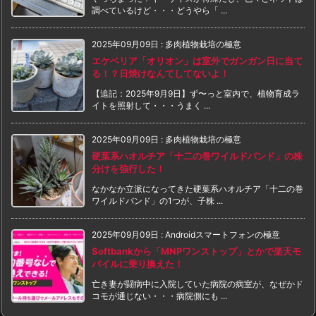
調べているけど・・・どうやら「 ...
2025年09月09日
:
多肉植物栽培の極意
エケベリア「オリオン」は室外でガンガン日に当て
る！？日焼けなんてしてないよ！
【追記：2025年9月9日】ず〜っと室内で、植物育成ラ
イトを照射して・・・うまく ...
2025年09月09日
:
多肉植物栽培の極意
硬葉系ハオルチア「十二の巻ワイルドバンド」の株
分けを強行した！
なかなか立派になってきた硬葉系ハオルチア「十二の巻
ワイルドバンド」の1つが、子株 ...
2025年09月09日
:
Androidスマートフォンの極意
Softbankから「MNPワンストップ」とかで楽天モ
バイルに乗り換えた！
亡き妻が闘病中に入院していた病院の病室が、なぜかド
コモが通じない・・・病院側にも ...