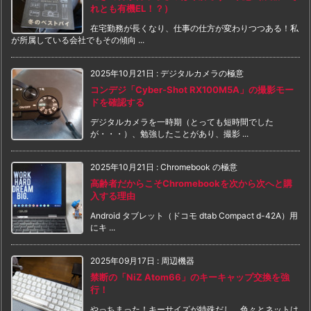
れとも有機EL！？）
在宅勤務が長くなり、仕事の仕方が変わりつつある！私
が所属している会社でもその傾向 ...
2025年10月21日
:
デジタルカメラの極意
コンデジ「Cyber-Shot RX100M5A」の撮影モー
ドを確認する
デジタルカメラを一時期（とっても短時間でした
が・・・）、勉強したことがあり、撮影 ...
2025年10月21日
:
Chromebook の極意
高齢者だからこそChromebookを次から次へと購
入する理由
Android タブレット（ドコモ dtab Compact d-42A）用
にキ ...
2025年09月17日
:
周辺機器
禁断の「NiZ Atom66」のキーキャップ交換を強
行！
やっちまった！キーサイズが特殊だし、色々とネットは