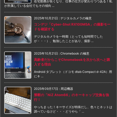
在宅勤務が長くなり、仕事の仕方が変わりつつある！私
が所属している会社でもその傾向 ...
2025年10月21日
:
デジタルカメラの極意
コンデジ「Cyber-Shot RX100M5A」の撮影モー
ドを確認する
デジタルカメラを一時期（とっても短時間でした
が・・・）、勉強したことがあり、撮影 ...
2025年10月21日
:
Chromebook の極意
高齢者だからこそChromebookを次から次へと購
入する理由
Android タブレット（ドコモ dtab Compact d-42A）用
にキ ...
2025年09月17日
:
周辺機器
禁断の「NiZ Atom66」のキーキャップ交換を強
行！
やっちまった！キーサイズが特殊だし、色々とネットは
調べているけど・・・どうやら「 ...