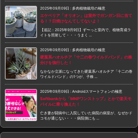
2025年09月09日
:
多肉植物栽培の極意
エケベリア「オリオン」は室外でガンガン日に当て
る！？日焼けなんてしてないよ！
【追記：2025年9月9日】ず〜っと室内で、植物育成ラ
イトを照射して・・・うまく ...
2025年09月09日
:
多肉植物栽培の極意
硬葉系ハオルチア「十二の巻ワイルドバンド」の株
分けを強行した！
なかなか立派になってきた硬葉系ハオルチア「十二の巻
ワイルドバンド」の1つが、子株 ...
2025年09月09日
:
Androidスマートフォンの極意
Softbankから「MNPワンストップ」とかで楽天モ
バイルに乗り換えた！
亡き妻が闘病中に入院していた病院の病室が、なぜかド
コモが通じない・・・病院側にも ...