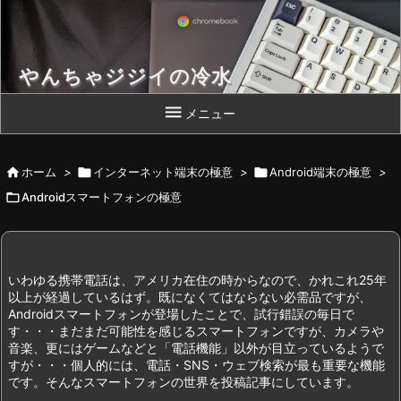
やんちゃジジイの冷水
Chromebook 片手によいしょっと！

メニュー

ホーム
>

インターネット端末の極意
>

Android端末の極意
>

Androidスマートフォンの極意
いわゆる携帯電話は、アメリカ在住の時からなので、かれこれ25年
以上が経過しているはず。既になくてはならない必需品ですが、
Androidスマートフォンが登場したことで、試行錯誤の毎日で
す・・・まだまだ可能性を感じるスマートフォンですが、カメラや
音楽、更にはゲームなどと「電話機能」以外が目立っているようで
すが・・・個人的には、電話・SNS・ウェブ検索が最も重要な機能
です。そんなスマートフォンの世界を投稿記事にしています。