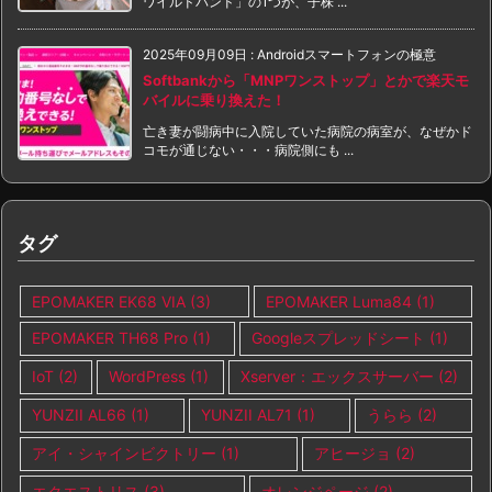
ワイルドバンド」の1つが、子株 ...
2025年09月09日
:
Androidスマートフォンの極意
Softbankから「MNPワンストップ」とかで楽天モ
バイルに乗り換えた！
亡き妻が闘病中に入院していた病院の病室が、なぜかド
コモが通じない・・・病院側にも ...
タグ
EPOMAKER EK68 VIA
(3)
EPOMAKER Luma84
(1)
EPOMAKER TH68 Pro
(1)
Googleスプレッドシート
(1)
IoT
(2)
WordPress
(1)
Xserver：エックスサーバー
(2)
YUNZII AL66
(1)
YUNZII AL71
(1)
うらら
(2)
アイ・シャインビクトリー
(1)
アヒージョ
(2)
エクエストリス
(3)
オレンジページ
(2)