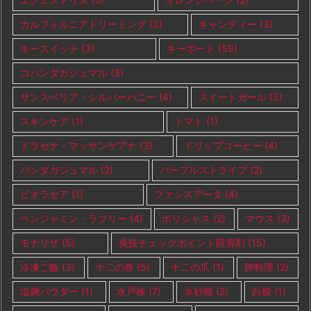
カルフォルニアドリーミング
(3)
キャンディー
(3)
キースイッチ
(3)
キーボード
(59)
コパンダガジュマル
(3)
サンスベリア・シルバーハニー
(4)
スイートガール
(5)
スキンケア
(1)
トマト
(1)
ドラセナ・マッサンゲアナ
(3)
ドリップコーヒー
(4)
パンダガジュマル
(2)
パープルストライプ
(2)
ビオラセア
(1)
ファシスアータ
(4)
ベンジャミン・ラブリー
(4)
ポリシャス
(2)
マウス
(3)
モナリザ
(5)
免疫チェックポイント阻害剤
(15)
冷凍ご飯
(3)
十二の巻
(5)
十二の爪
(1)
卵料理
(2)
塩麹パウダー
(1)
水戸株
(7)
氷砂糖
(2)
白蝶
(1)