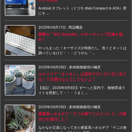
Android タブレット（ドコモ dtab Compact d-42A）用
にキ ...
2025年09月17日
:
周辺機器
禁断の「NiZ Atom66」のキーキャップ交換を強
行！
やっちまった！キーサイズが特殊だし、色々とネットは
調べているけど・・・どうやら「 ...
2025年09月09日
:
多肉植物栽培の極意
エケベリア「オリオン」は室外でガンガン日に当て
る！？日焼けなんてしてないよ！
【追記：2025年9月9日】ず〜っと室内で、植物育成ラ
イトを照射して・・・うまく ...
2025年09月09日
:
多肉植物栽培の極意
硬葉系ハオルチア「十二の巻ワイルドバンド」の株
分けを強行した！
なかなか立派になってきた硬葉系ハオルチア「十二の巻