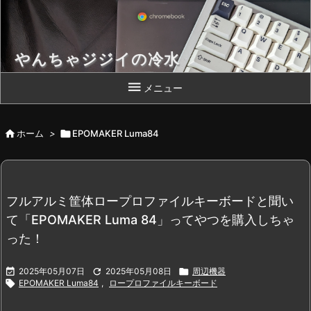
やんちゃジジイの冷水
Chromebook 片手によいしょっと！

メニュー

ホーム
>

EPOMAKER Luma84
フルアルミ筐体ロープロファイルキーボードと聞い
て「EPOMAKER Luma 84」ってやつを購入しちゃ
った！

2025年05月07日

2025年05月08日

周辺機器

EPOMAKER Luma84
,
ロープロファイルキーボード