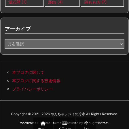
紫式部
(1)
豚肉
(4)
鶏もも肉
(7)
アーカイブ
ア
ー
カ
イ
ブ
本ブログに関して
本ブログに関する技術情報
プライバシーポリシー
Copyright ©
2021
-2026
やんちゃジジイの冷水
All Rights Reserved.



WordPress Luxeritas Theme is provided by "
Thought is free
".
メニュー
上へ
ホーム