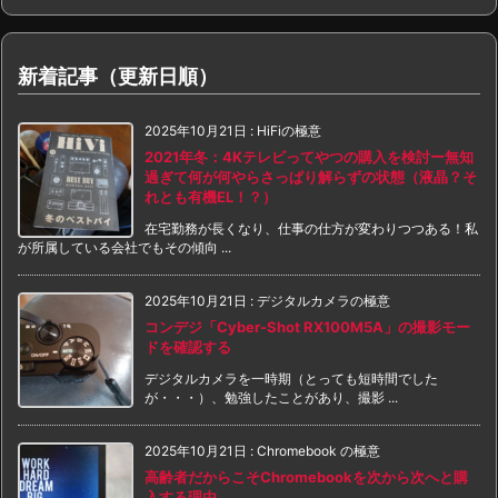
新着記事（更新日順）
2025年10月21日
:
HiFiの極意
2021年冬：4Kテレビってやつの購入を検討ー無知
過ぎて何が何やらさっぱり解らずの状態（液晶？そ
れとも有機EL！？）
在宅勤務が長くなり、仕事の仕方が変わりつつある！私
が所属している会社でもその傾向 ...
2025年10月21日
:
デジタルカメラの極意
コンデジ「Cyber-Shot RX100M5A」の撮影モー
ドを確認する
デジタルカメラを一時期（とっても短時間でした
が・・・）、勉強したことがあり、撮影 ...
2025年10月21日
:
Chromebook の極意
高齢者だからこそChromebookを次から次へと購
入する理由