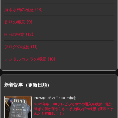
海水水槽の極意
(18)
香りの極意
(9)
HiFiの極意
(12)
ブログの極意
(11)
デジタルカメラの極意
(10)
新着記事（更新日順）
2025年10月21日
:
HiFiの極意
2021年冬：4Kテレビってやつの購入を検討ー無知
過ぎて何が何やらさっぱり解らずの状態（液晶？そ
れとも有機EL！？）