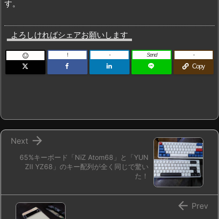
す。
よろしければシェアお願いします
!
-
Send
-

Copy

Next
65%キーボード「NiZ Atom68」と「YUN
ZII YZ68」のキー配列が全く同じで驚い
た！

Prev