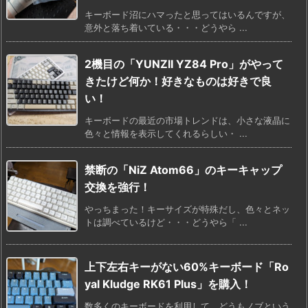
キーボード沼にハマったと思ってはいるんですが、
意外と落ち着いている・・・どうやら ...
2機目の「YUNZII YZ84 Pro」がやって
きたけど何か！好きなものは好きで良
い！
キーボードの最近の市場トレンドは、小さな液晶に
色々と情報を表示してくれるらしい・ ...
禁断の「NiZ Atom66」のキーキャップ
交換を強行！
やっちまった！キーサイズが特殊だし、色々とネッ
トは調べているけど・・・どうやら「 ...
上下左右キーがない60%キーボード「Ro
yal Kludge RK61 Plus」を購入！
数多くのキーボードを利用して、どうもノブという