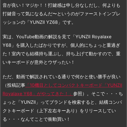
音が良い！マジか！！打鍵感は申し分なしだし、何よりも
打鍵音って気になるんだ〜というのがファーストインプレ
ッションの「YUNZII YZ68」です。
実は、YouTube動画の解説を見て「YUNZII Royalaxe
Y68」を購入したばかりですが、個人的にちょっと重過ぎ
た！室内でも結構持ち運ぶし、持ち上げて動かすので、重
いキーボードが意外とウザったい！
ただ、動画で解説されている通りで何かと使い勝手が良い
（投稿記事
「10機目としてコンパクトキーボード「YUNZII
Royalaxe Y68」がやってきた！」
参照）。そこで・・・ち
ょっと「YUNZII」ってブランドを検索すると、結構コンパ
クトキーボード（上下左右キーあり）をリリースしてい
る・・・なんてことで衝動買い！