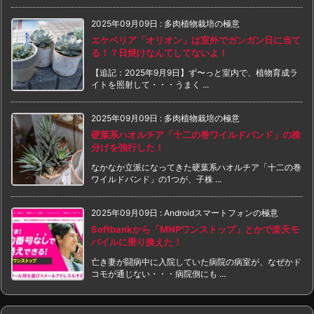
2025年09月09日
:
多肉植物栽培の極意
エケベリア「オリオン」は室外でガンガン日に当て
る！？日焼けなんてしてないよ！
【追記：2025年9月9日】ず〜っと室内で、植物育成ラ
イトを照射して・・・うまく ...
2025年09月09日
:
多肉植物栽培の極意
硬葉系ハオルチア「十二の巻ワイルドバンド」の株
分けを強行した！
なかなか立派になってきた硬葉系ハオルチア「十二の巻
ワイルドバンド」の1つが、子株 ...
2025年09月09日
:
Androidスマートフォンの極意
Softbankから「MNPワンストップ」とかで楽天モ
バイルに乗り換えた！
亡き妻が闘病中に入院していた病院の病室が、なぜかド
コモが通じない・・・病院側にも ...