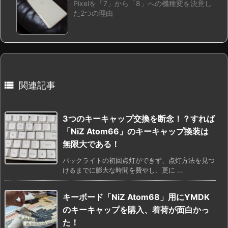
Pixelを「7」から「8」への機種変を決意し
た2つの理由

関連記事
3つのキーキャップ交換を断念！？すれば
「NiZ Atom66」のキーキャップ換装は
無限大である！
バックライトの初回点灯ができず、点灯方法を見つ
けるまでに膨大な時間を費やし、更に ...
キーボード「NiZ Atom68」用にYMDK
のキーキャップを購入、着荷が面白かっ
た！