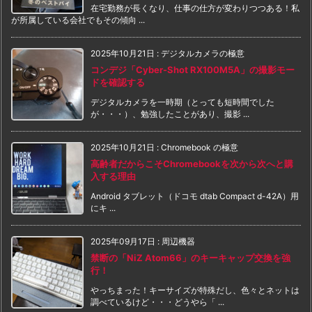
在宅勤務が長くなり、仕事の仕方が変わりつつある！私
が所属している会社でもその傾向 ...
2025年10月21日
:
デジタルカメラの極意
コンデジ「Cyber-Shot RX100M5A」の撮影モー
ドを確認する
デジタルカメラを一時期（とっても短時間でした
が・・・）、勉強したことがあり、撮影 ...
2025年10月21日
:
Chromebook の極意
高齢者だからこそChromebookを次から次へと購
入する理由
Android タブレット（ドコモ dtab Compact d-42A）用
にキ ...
2025年09月17日
:
周辺機器
禁断の「NiZ Atom66」のキーキャップ交換を強
行！
やっちまった！キーサイズが特殊だし、色々とネットは
調べているけど・・・どうやら「 ...