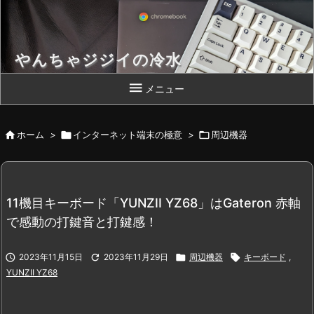
やんちゃジジイの冷水
Chromebook 片手によいしょっと！

メニュー

ホーム
>

インターネット端末の極意
>

周辺機器
11機目キーボード「YUNZII YZ68」はGateron 赤軸
で感動の打鍵音と打鍵感！

2023年11月15日

2023年11月29日

周辺機器

キーボード
,
YUNZII YZ68