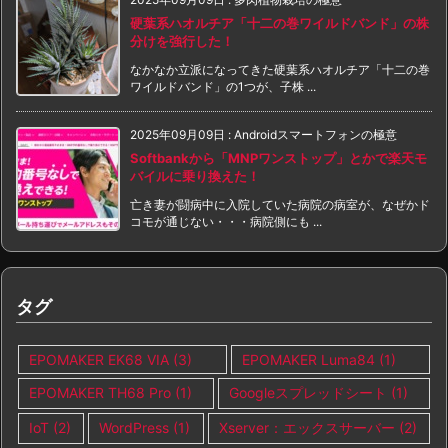
硬葉系ハオルチア「十二の巻ワイルドバンド」の株
分けを強行した！
なかなか立派になってきた硬葉系ハオルチア「十二の巻
ワイルドバンド」の1つが、子株 ...
2025年09月09日
:
Androidスマートフォンの極意
Softbankから「MNPワンストップ」とかで楽天モ
バイルに乗り換えた！
亡き妻が闘病中に入院していた病院の病室が、なぜかド
コモが通じない・・・病院側にも ...
タグ
EPOMAKER EK68 VIA
(3)
EPOMAKER Luma84
(1)
EPOMAKER TH68 Pro
(1)
Googleスプレッドシート
(1)
IoT
(2)
WordPress
(1)
Xserver：エックスサーバー
(2)