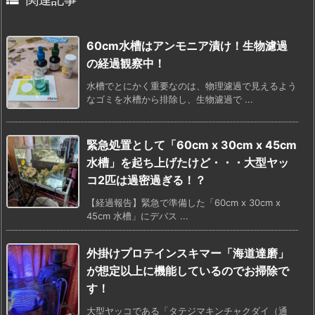
60cm水槽はアンモニア漬け！生物濾過
の経過観察中！
水槽でとにかく重要なのは、物理濾過で見えるよう
なゴミを水槽から排除し、生物濾過で ...
緊急処置として「60cm x 30cm x 45cm
水槽」を起ち上げたけど・・・大型ヤッ
コ2匹は過密過ぎる！？
【経過報告】緊急で準備した「60cm x 30cm x
45cm 水槽」にデバス ...
外掛けプロテインスキマー「海道達磨」
が想定以上に機能しているのでお掃除で
す！
大型ヤッコである「タテジマキンチャクダイ（通