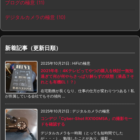
ブログの極意
(11)
デジタルカメラの極意
(10)
新着記事（更新日順）
2025年10月21日
:
HiFiの極意
2021年冬：4Kテレビってやつの購入を検討ー無知
過ぎて何が何やらさっぱり解らずの状態（液晶？そ
れとも有機EL！？）
在宅勤務が長くなり、仕事の仕方が変わりつつある！私
が所属している会社でもその傾向 ...
2025年10月21日
:
デジタルカメラの極意
コンデジ「Cyber-Shot RX100M5A」の撮影モー
ドを確認する
デジタルカメラを一時期（とっても短時間でした
が・・・）、勉強したことがあり、撮影 ...