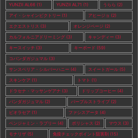
YUNZII AL66
(1)
YUNZII AL71
(1)
うらら
(2)
アイ・シャインビクトリー
(1)
アヒージョ
(2)
エクエストリス
(3)
オレンジページ
(2)
カルフォルニアドリーミング
(3)
キャンディー
(3)
キースイッチ
(3)
キーボード
(59)
コパンダガジュマル
(3)
サンスベリア・シルバーハニー
(4)
スイートガール
(5)
スキンケア
(1)
トマト
(1)
ドラセナ・マッサンゲアナ
(3)
ドリップコーヒー
(4)
パンダガジュマル
(2)
パープルストライプ
(2)
ビオラセア
(1)
ファシスアータ
(4)
ベンジャミン・ラブリー
(4)
ポリシャス
(2)
マウス
(3)
モナリザ
(5)
免疫チェックポイント阻害剤
(15)