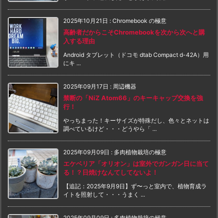
2025年10月21日
:
Chromebook の極意
高齢者だからこそChromebookを次から次へと購
入する理由
Android タブレット（ドコモ dtab Compact d-42A）用
にキ ...
2025年09月17日
:
周辺機器
禁断の「NiZ Atom66」のキーキャップ交換を強
行！
やっちまった！キーサイズが特殊だし、色々とネットは
調べているけど・・・どうやら「 ...
2025年09月09日
:
多肉植物栽培の極意
エケベリア「オリオン」は室外でガンガン日に当て
る！？日焼けなんてしてないよ！
【追記：2025年9月9日】ず〜っと室内で、植物育成ラ
イトを照射して・・・うまく ...
2025年09月09日
:
多肉植物栽培の極意