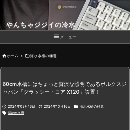
やんちゃジジイの冷水
Chromebook 片手によいしょっと！

メニュー

ホーム
>

海水水槽の極意
60cm水槽にはちょっと贅沢な照明であるボルクスジ
ャパン「グラッシー・コア X120」設置！

2024年09月16日

2024年10月16日

海水水槽の極意

60cm水槽