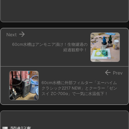

Next
60cm水槽はアンモニア漬け！生物濾過の
経過観察中！

Prev
60cm水槽に外部フィルター「エーハイム
クラシック2217 NEW」とクーラー「ゼン
スイ ZC-700α」で一気に水温低下！

関連記事