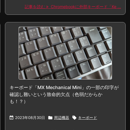
記事を読む
Chromebookに外部キーボード「Ke ...
キーボード「MX Mechanical Mini」の一部の印字が
確認し難いという致命的欠点（色弱だからか
も！？）

2023年08月30日

周辺機器

キーボード