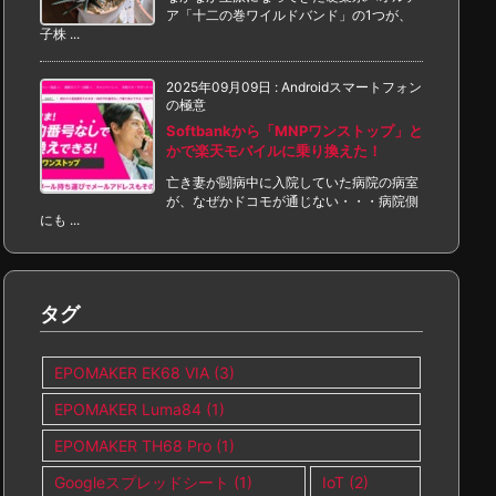
ア「十二の巻ワイルドバンド」の1つが、
子株 ...
2025年09月09日
:
Androidスマートフォン
の極意
Softbankから「MNPワンストップ」と
かで楽天モバイルに乗り換えた！
亡き妻が闘病中に入院していた病院の病室
が、なぜかドコモが通じない・・・病院側
にも ...
タグ
EPOMAKER EK68 VIA
(3)
EPOMAKER Luma84
(1)
EPOMAKER TH68 Pro
(1)
Googleスプレッドシート
(1)
IoT
(2)