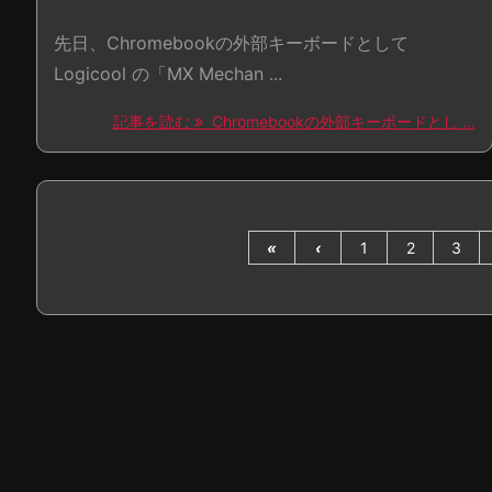
先日、Chromebookの外部キーボードとして
Logicool の「MX Mechan ...
記事を読む
Chromebookの外部キーボードとし ...
«
‹
1
2
3