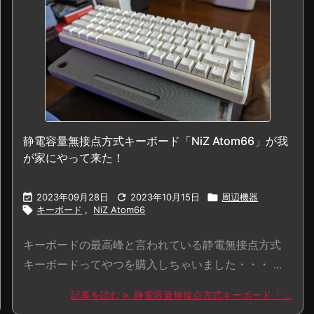
静電容量無接点方式キーボード「NiZ Atom66」が我
が家にやって来た！

2023年09月28日

2023年10月15日

周辺機器

キーボード
,
NiZ Atom66
キーボードの最高峰と言われている静電無接点方式
キーボードってやつを購入しちゃいました・・・ ...
記事を読む
静電容量無接点方式キーボード「 ...