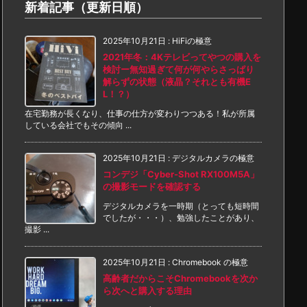
新着記事（更新日順）
2025年10月21日
:
HiFiの極意
2021年冬：4Kテレビってやつの購入を
検討ー無知過ぎて何が何やらさっぱり
解らずの状態（液晶？それとも有機E
L！？）
在宅勤務が長くなり、仕事の仕方が変わりつつある！私が所属
している会社でもその傾向 ...
2025年10月21日
:
デジタルカメラの極意
コンデジ「Cyber-Shot RX100M5A」
の撮影モードを確認する
デジタルカメラを一時期（とっても短時間
でしたが・・・）、勉強したことがあり、
撮影 ...
2025年10月21日
:
Chromebook の極意
高齢者だからこそChromebookを次か
ら次へと購入する理由