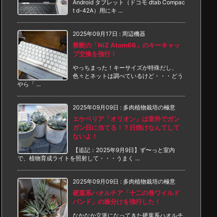
Android タブレット（ドコモ dtab Compac
t d-42A）用にキ ...
2025年09月17日
:
周辺機器
禁断の「NiZ Atom66」のキーキャッ
プ交換を強行！
やっちまった！キーサイズが特殊だし、
色々とネットは調べているけど・・・どう
やら「 ...
2025年09月09日
:
多肉植物栽培の極意
エケベリア「オリオン」は室外でガン
ガン日に当てる！？日焼けなんてして
ないよ！
【追記：2025年9月9日】ず〜っと室内
で、植物育成ライトを照射して・・・うまく ...
2025年09月09日
:
多肉植物栽培の極意
硬葉系ハオルチア「十二の巻ワイルド
バンド」の株分けを強行した！
なかなか立派になってきた硬葉系ハオルチ