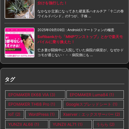
分けを強行した！
なかなか立派になってきた硬葉系ハオルチア「十二の巻
ワイルドバンド」の1つが、子株 ...
2025年09月09日
:
Androidスマートフォンの極意
Softbankから「MNPワンストップ」とかで楽天モ
バイルに乗り換えた！
亡き妻が闘病中に入院していた病院の病室が、なぜかド
コモが通じない・・・病院側にも ...
タグ
EPOMAKER EK68 VIA
(3)
EPOMAKER Luma84
(1)
EPOMAKER TH68 Pro
(1)
Googleスプレッドシート
(1)
IoT
(2)
WordPress
(1)
Xserver：エックスサーバー
(2)
YUNZII AL66
(1)
YUNZII AL71
(1)
うらら
(2)