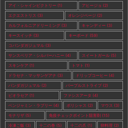
アイ・シャインビクトリー
(1)
アヒージョ
(2)
エクエストリス
(3)
オレンジページ
(2)
カルフォルニアドリーミング
(3)
キャンディー
(3)
キースイッチ
(3)
キーボード
(59)
コパンダガジュマル
(3)
サンスベリア・シルバーハニー
(4)
スイートガール
(5)
スキンケア
(1)
トマト
(1)
ドラセナ・マッサンゲアナ
(3)
ドリップコーヒー
(4)
パンダガジュマル
(2)
パープルストライプ
(2)
ビオラセア
(1)
ファシスアータ
(4)
ベンジャミン・ラブリー
(4)
ポリシャス
(2)
マウス
(3)
モナリザ
(5)
免疫チェックポイント阻害剤
(15)
冷凍ご飯
(3)
十二の巻
(5)
十二の爪
(1)
卵料理
(2)