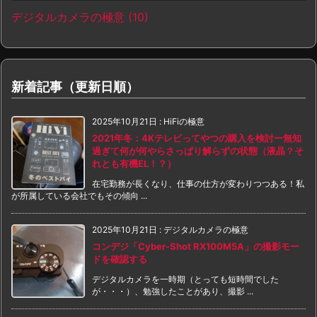
デジタルカメラの極意
(10)
新着記事（更新日順）
2025年10月21日
:
HiFiの極意
2021年冬：4Kテレビってやつの購入を検討ー無知
過ぎて何が何やらさっぱり解らずの状態（液晶？そ
れとも有機EL！？）
在宅勤務が長くなり、仕事の仕方が変わりつつある！私
が所属している会社でもその傾向 ...
2025年10月21日
:
デジタルカメラの極意
コンデジ「Cyber-Shot RX100M5A」の撮影モー
ドを確認する
デジタルカメラを一時期（とっても短時間でした
が・・・）、勉強したことがあり、撮影 ...