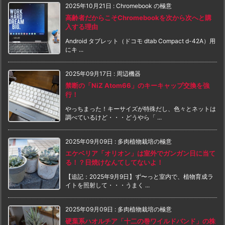
2025年10月21日
:
Chromebook の極意
高齢者だからこそChromebookを次から次へと購
入する理由
Android タブレット（ドコモ dtab Compact d-42A）用
にキ ...
2025年09月17日
:
周辺機器
禁断の「NiZ Atom66」のキーキャップ交換を強
行！
やっちまった！キーサイズが特殊だし、色々とネットは
調べているけど・・・どうやら「 ...
2025年09月09日
:
多肉植物栽培の極意
エケベリア「オリオン」は室外でガンガン日に当て
る！？日焼けなんてしてないよ！
【追記：2025年9月9日】ず〜っと室内で、植物育成ラ
イトを照射して・・・うまく ...
2025年09月09日
:
多肉植物栽培の極意
硬葉系ハオルチア「十二の巻ワイルドバンド」の株