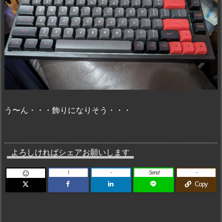
う〜ん・・・飾りになりそう・・・
よろしければシェアお願いします
!
-
Send
-

Copy