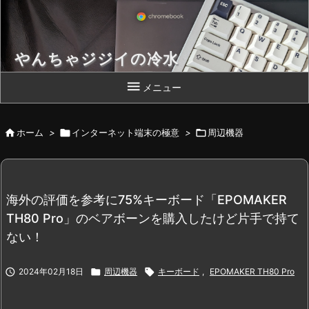
やんちゃジジイの冷水
Chromebook 片手によいしょっと！

メニュー

ホーム
>

インターネット端末の極意
>

周辺機器
海外の評価を参考に75%キーボード「EPOMAKER
TH80 Pro」のベアボーンを購入したけど片手で持て
ない！

2024年02月18日

周辺機器

キーボード
,
EPOMAKER TH80 Pro