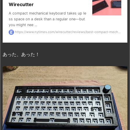
Wirecutter
A compact mechanical keyboard takes up le
ss space on a desk than a regular one—but
you might nee ...
https://www.nytimes.com/wirecutter/reviews/best-compact-mech...
あった、あった！