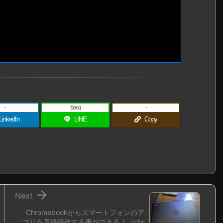
-
Send
-
LinkedIn
LINE
Copy

Next
Chromebookからスマートフォンのア
プリを直接操作する事ができる！（chr