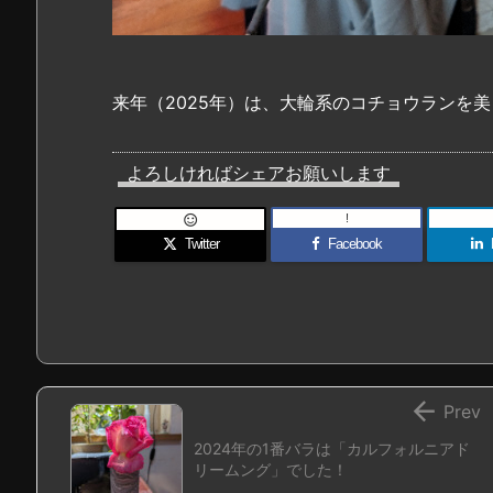
来年（2025年）は、大輪系のコチョウランを
よろしければシェアお願いします
!

Twitter
Facebook

Prev
2024年の1番バラは「カルフォルニアド
リームング」でした！