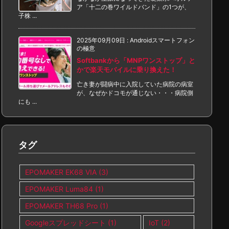
ア「十二の巻ワイルドバンド」の1つが、
子株 ...
2025年09月09日
:
Androidスマートフォン
の極意
Softbankから「MNPワンストップ」と
かで楽天モバイルに乗り換えた！
亡き妻が闘病中に入院していた病院の病室
が、なぜかドコモが通じない・・・病院側
にも ...
タグ
EPOMAKER EK68 VIA
(3)
EPOMAKER Luma84
(1)
EPOMAKER TH68 Pro
(1)
Googleスプレッドシート
(1)
IoT
(2)