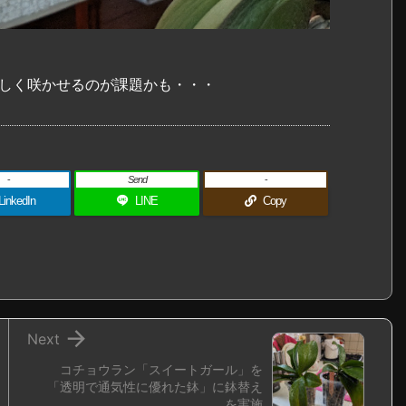
美しく咲かせるのが課題かも・・・
-
Send
-
LinkedIn
LINE
Copy

Next
コチョウラン「スイートガール」を
「透明で通気性に優れた鉢」に鉢替え
を実施