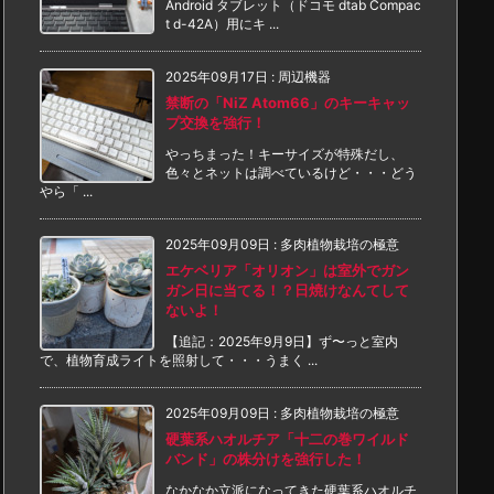
Android タブレット（ドコモ dtab Compac
t d-42A）用にキ ...
2025年09月17日
:
周辺機器
禁断の「NiZ Atom66」のキーキャッ
プ交換を強行！
やっちまった！キーサイズが特殊だし、
色々とネットは調べているけど・・・どう
やら「 ...
2025年09月09日
:
多肉植物栽培の極意
エケベリア「オリオン」は室外でガン
ガン日に当てる！？日焼けなんてして
ないよ！
【追記：2025年9月9日】ず〜っと室内
で、植物育成ライトを照射して・・・うまく ...
2025年09月09日
:
多肉植物栽培の極意
硬葉系ハオルチア「十二の巻ワイルド
バンド」の株分けを強行した！
なかなか立派になってきた硬葉系ハオルチ