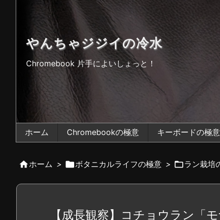
やんちゃジジイの冷水
Chromebook 片手によいしょっと！
ホーム
Chromebookの極意
キーボードの極意

ホーム
>

ボタニカルライフの極意
>

ラン栽培
【成長観察】コチョウラン「モ