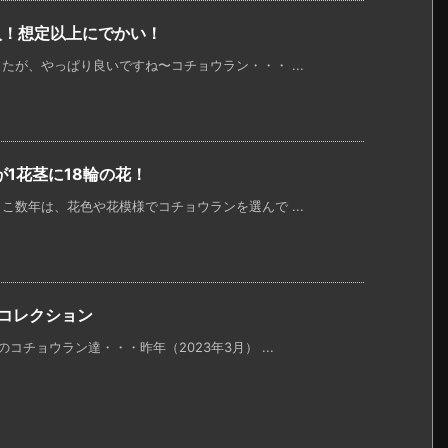
入！想定以上にでかい！
が、やっぱり良いですね〜コチョウラン・・・ ...
1花茎に18輪の花！
数年は、花色や花模様でコチョウランを選んで ...
花コレクション
チョウラン達・・・昨年（2023年3月） ...