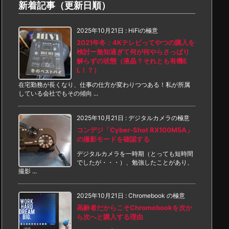
新着記事（更新日順）
2025年10月21日
:
HiFiの極意
2021年冬：4Kテレビってやつの購入を
検討ー無知過ぎて何が何やらさっぱり
解らずの状態（液晶？それとも有機E
L！？）
在宅勤務が長くなり、仕事の仕方が変わりつつある！私が所属
している会社でもその傾向 ...
2025年10月21日
:
デジタルカメラの極意
コンデジ「Cyber-Shot RX100M5A」
の撮影モードを確認する
デジタルカメラを一時期（とっても短時間
でしたが・・・）、勉強したことがあり、
撮影 ...
2025年10月21日
:
Chromebook の極意
高齢者だからこそChromebookを次か
ら次へと購入する理由