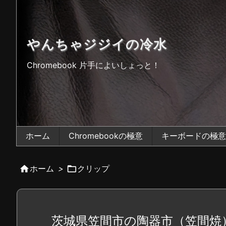
やんちゃジジイの冷水
Chromebook 片手によいしょっと！
ホーム
Chromebookの極意
キーボードの極意

ホーム
>

クリップ
茨城県笠間市の陶器市（笠間焼