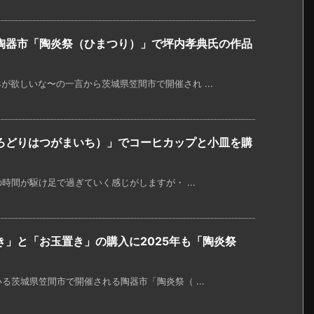
陶器市「陶炎祭（ひまつり）」で坪内孝典氏の作品
欲しいな〜の一言から茨城県笠間市で開催され ...
ろどりはつがまいち）」でコーヒカップと小皿を購
の時間が駆け足で過ぎていく感じがしますが・ ...
」と「お玉置き」の購入に2025年も「陶炎祭
る茨城県笠間市で開催される陶器市「陶炎祭（ ...