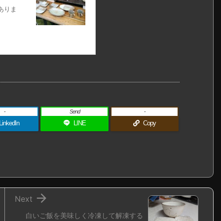
ありま
-
Send
-
LinkedIn
LINE
Copy

Next
白いご飯を美味しく冷凍して解凍する