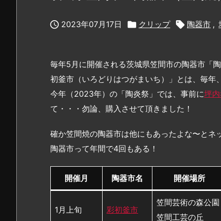

2023年07月17日

クリップ

陶器市
,
毎年5月に開催される茨城県笠間市の陶器市「陶
初釜市（いろどりはつがまいち）」とは、毎年
今年（2023年）の「陶炎祭」では、事前に
坪内
て・・・勿論、購入させて頂きました！
確か笠間焼の陶器市は他にもあったよな〜とネ
陶器市って年間で4回もある！
開催月
陶器市名
開催場所
笠間芸術の森公園
1月上旬
彩初釜市
笠間工芸の丘