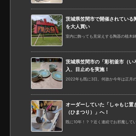
茨城県笠間市で開催されている
を大人買い
室内に飾っても見栄えする陶器の植木鉢が
茨城県笠間市の「彩初釜市（い
入、目止めを実施！
2022年も既に3日。何故か今年は正月
オーダーしていた「しゃもじ置き
（ひまつり）」へ！
既に10年！？？近く連続でお邪魔してい