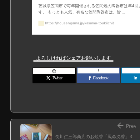
茨城県笠間市で毎年開催される笠間焼の陶器市は年4回
す。 もっとも人気、有名な笠間陶器市は、皆 ...
https://housengama.jp/kasama-toukiichi/
よろしければシェアお願いします
!

Twitter
Facebook

Prev
長川仁三郎商店のお焼香「鳳命沈香」3