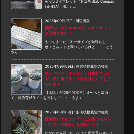
Android タブレット（ドコモ dtab Compac
t d-42A）用にキ ...
2025年09月17日
:
周辺機器
禁断の「NiZ Atom66」のキーキャッ
プ交換を強行！
やっちまった！キーサイズが特殊だし、
色々とネットは調べているけど・・・どう
やら「 ...
2025年09月09日
:
多肉植物栽培の極意
エケベリア「オリオン」は室外でガン
ガン日に当てる！？日焼けなんてして
ないよ！
【追記：2025年9月9日】ず〜っと室内
で、植物育成ライトを照射して・・・うまく ...
2025年09月09日
:
多肉植物栽培の極意
硬葉系ハオルチア「十二の巻ワイルド
バンド」の株分けを強行した！
なかなか立派になってきた硬葉系ハオルチ