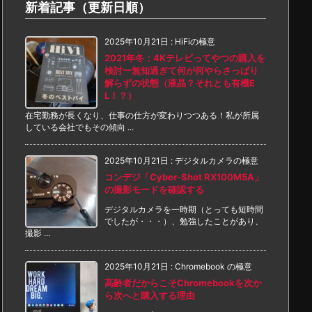
新着記事（更新日順）
2025年10月21日
:
HiFiの極意
2021年冬：4Kテレビってやつの購入を
検討ー無知過ぎて何が何やらさっぱり
解らずの状態（液晶？それとも有機E
L！？）
在宅勤務が長くなり、仕事の仕方が変わりつつある！私が所属
している会社でもその傾向 ...
2025年10月21日
:
デジタルカメラの極意
コンデジ「Cyber-Shot RX100M5A」
の撮影モードを確認する
デジタルカメラを一時期（とっても短時間
でしたが・・・）、勉強したことがあり、
撮影 ...
2025年10月21日
:
Chromebook の極意
高齢者だからこそChromebookを次か
ら次へと購入する理由