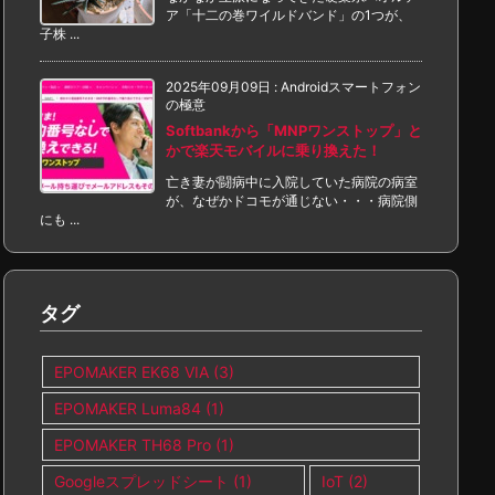
ア「十二の巻ワイルドバンド」の1つが、
子株 ...
2025年09月09日
:
Androidスマートフォン
の極意
Softbankから「MNPワンストップ」と
かで楽天モバイルに乗り換えた！
亡き妻が闘病中に入院していた病院の病室
が、なぜかドコモが通じない・・・病院側
にも ...
タグ
EPOMAKER EK68 VIA
(3)
EPOMAKER Luma84
(1)
EPOMAKER TH68 Pro
(1)
Googleスプレッドシート
(1)
IoT
(2)