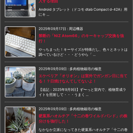
入する理由
Android タブレット（ドコモ dtab Compact d-42A）用
にキ ...
2025年09月17日
:
周辺機器
禁断の「NiZ Atom66」のキーキャップ交換を強
行！
やっちまった！キーサイズが特殊だし、色々とネットは
調べているけど・・・どうやら「 ...
2025年09月09日
:
多肉植物栽培の極意
エケベリア「オリオン」は室外でガンガン日に当て
る！？日焼けなんてしてないよ！
【追記：2025年9月9日】ず〜っと室内で、植物育成ラ
イトを照射して・・・うまく ...
2025年09月09日
:
多肉植物栽培の極意
硬葉系ハオルチア「十二の巻ワイルドバンド」の株
分けを強行した！
なかなか立派になってきた硬葉系ハオルチア「十二の巻