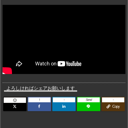
よろしければシェアお願いします
!
-
Send
-

Copy