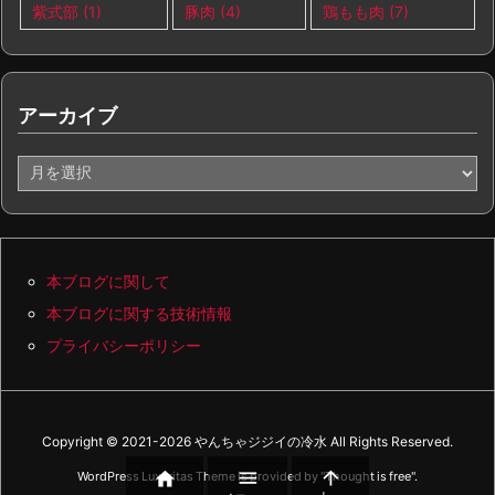
紫式部
(1)
豚肉
(4)
鶏もも肉
(7)
アーカイブ
ア
ー
カ
イ
ブ
本ブログに関して
本ブログに関する技術情報
プライバシーポリシー
Copyright ©
2021
-2026
やんちゃジジイの冷水
All Rights Reserved.



WordPress Luxeritas Theme is provided by "
Thought is free
".