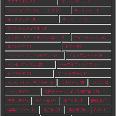
エクエストリス
(3)
オレンジページ
(2)
カルフォルニアドリーミング
(3)
キャンディー
(3)
キースイッチ
(3)
キーボード
(59)
コパンダガジュマル
(3)
サンスベリア・シルバーハニー
(4)
スイートガール
(5)
スキンケア
(1)
トマト
(1)
ドラセナ・マッサンゲアナ
(3)
ドリップコーヒー
(4)
パンダガジュマル
(2)
パープルストライプ
(2)
ビオラセア
(1)
ファシスアータ
(4)
ベンジャミン・ラブリー
(4)
ポリシャス
(2)
マウス
(3)
モナリザ
(5)
免疫チェックポイント阻害剤
(15)
冷凍ご飯
(3)
十二の巻
(5)
十二の爪
(1)
卵料理
(2)
塩麹パウダー
(1)
水戸株
(7)
氷砂糖
(2)
白蝶
(1)