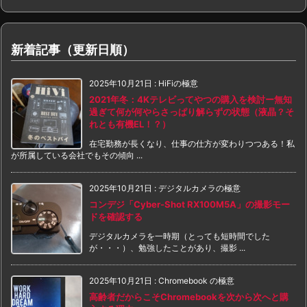
新着記事（更新日順）
2025年10月21日
:
HiFiの極意
2021年冬：4Kテレビってやつの購入を検討ー無知
過ぎて何が何やらさっぱり解らずの状態（液晶？そ
れとも有機EL！？）
在宅勤務が長くなり、仕事の仕方が変わりつつある！私
が所属している会社でもその傾向 ...
2025年10月21日
:
デジタルカメラの極意
コンデジ「Cyber-Shot RX100M5A」の撮影モー
ドを確認する
デジタルカメラを一時期（とっても短時間でした
が・・・）、勉強したことがあり、撮影 ...
2025年10月21日
:
Chromebook の極意
高齢者だからこそChromebookを次から次へと購