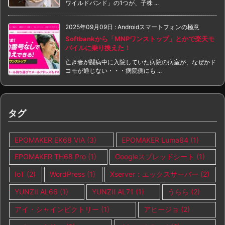
ワイルドバンド」の1つが、子株 ...
2025年09月09日
:
Androidスマートフォンの極意
Softbankから「MNPワンストップ」とかで楽天モ
バイルに乗り換えた！
亡き妻が闘病中に入院していた病院の病室が、なぜかド
コモが通じない・・・病院側にも ...
タグ
EPOMAKER EK68 VIA
(3)
EPOMAKER Luma84
(1)
EPOMAKER TH68 Pro
(1)
Googleスプレッドシート
(1)
IoT
(2)
WordPress
(1)
Xserver：エックスサーバー
(2)
YUNZII AL66
(1)
YUNZII AL71
(1)
うらら
(2)
アイ・シャインビクトリー
(1)
アヒージョ
(2)