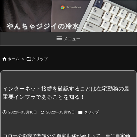
やんちゃジジイの冷水
Chromebook 片手によいしょっと！

メニュー

ホーム
>

クリップ
インターネット接続を確認することは在宅勤務の最
重要インフラであることを知る！

2022年03月16日

2022年03月19日

クリップ
コロナの影響で想定外の自宅勤務が始まって、更に自宅勤