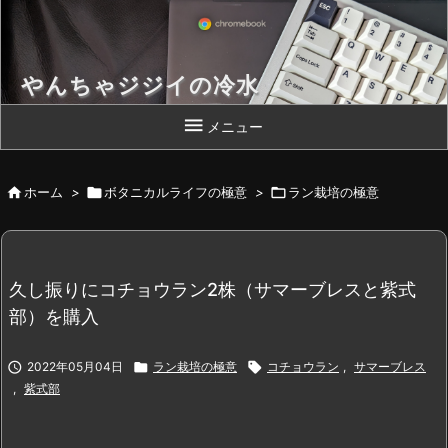
やんちゃジジイの冷水
Chromebook 片手によいしょっと！

メニュー

ホーム
>

ボタニカルライフの極意
>

ラン栽培の極意
久し振りにコチョウラン2株（サマーブレスと紫式
部）を購入

2022年05月04日

ラン栽培の極意

コチョウラン
,
サマーブレス
,
紫式部