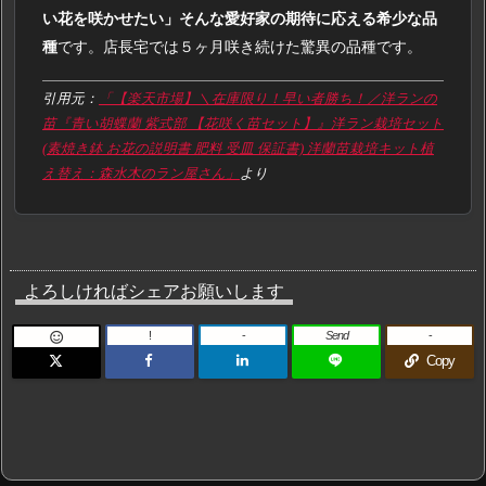
い花を咲かせたい」そんな愛好家の期待に応える希少な品
種
です。店長宅では５ヶ月咲き続けた驚異の品種です。
引用元：
「【楽天市場】＼在庫限り！早い者勝ち！／洋ランの
苗『青い胡蝶蘭 紫式部 【花咲く苗セット】』洋ラン栽培セット
(素焼き鉢 お花の説明書 肥料 受皿 保証書) 洋蘭苗栽培キット植
え替え：森水木のラン屋さん」
より
よろしければシェアお願いします
!
-
Send
-

Copy