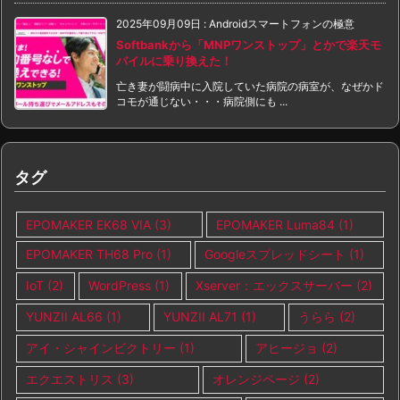
2025年09月09日
:
Androidスマートフォンの極意
Softbankから「MNPワンストップ」とかで楽天モ
バイルに乗り換えた！
亡き妻が闘病中に入院していた病院の病室が、なぜかド
コモが通じない・・・病院側にも ...
タグ
EPOMAKER EK68 VIA
(3)
EPOMAKER Luma84
(1)
EPOMAKER TH68 Pro
(1)
Googleスプレッドシート
(1)
IoT
(2)
WordPress
(1)
Xserver：エックスサーバー
(2)
YUNZII AL66
(1)
YUNZII AL71
(1)
うらら
(2)
アイ・シャインビクトリー
(1)
アヒージョ
(2)
エクエストリス
(3)
オレンジページ
(2)