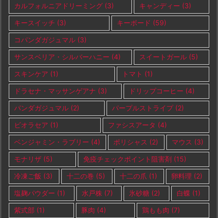
カルフォルニアドリーミング
(3)
キャンディー
(3)
キースイッチ
(3)
キーボード
(59)
コパンダガジュマル
(3)
サンスベリア・シルバーハニー
(4)
スイートガール
(5)
スキンケア
(1)
トマト
(1)
ドラセナ・マッサンゲアナ
(3)
ドリップコーヒー
(4)
パンダガジュマル
(2)
パープルストライプ
(2)
ビオラセア
(1)
ファシスアータ
(4)
ベンジャミン・ラブリー
(4)
ポリシャス
(2)
マウス
(3)
モナリザ
(5)
免疫チェックポイント阻害剤
(15)
冷凍ご飯
(3)
十二の巻
(5)
十二の爪
(1)
卵料理
(2)
塩麹パウダー
(1)
水戸株
(7)
氷砂糖
(2)
白蝶
(1)
紫式部
(1)
豚肉
(4)
鶏もも肉
(7)