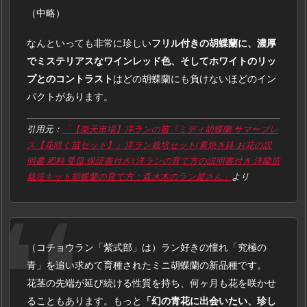
（中略）
なんといっても非常に珍しい
フリル付きの胡蝶蘭に、濃厚
でミステリアスなワインレッド色、そしてホワイトのリッ
プとのコントラスト
はどの胡蝶蘭にも負けないほどのイン
パクトがあります。
引用元：
「【楽天市場】洋ランの苗『ミディ胡蝶蘭 サマーブレ
ス【花咲く苗セット】』洋ラン栽培セット(素焼き鉢 お花の説
明書 肥料 受皿 保証書付き) 洋ランの育て方の説明書付き 洋蘭苗
栽培キット胡蝶蘭の育て方：森水木のラン屋さん」
より
（コチョウラン「紫式部」は）ラン好きの憧れ「究極の
青」を追い求めて育種されたミニ胡蝶蘭の新品種です。
花茎の先端が延び続ける性質を持ち、何ヶ月も花を咲かせ
ることもあります。もっと
「幻の青花に出会いたい、珍し