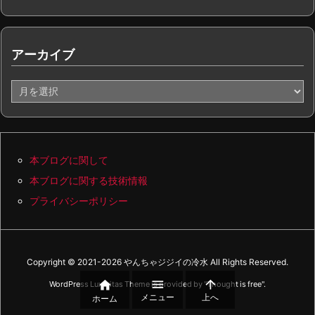
アーカイブ
ア
ー
カ
イ
ブ
本ブログに関して
本ブログに関する技術情報
プライバシーポリシー
Copyright ©
2021
-2026
やんちゃジジイの冷水
All Rights Reserved.



WordPress Luxeritas Theme is provided by "
Thought is free
".
メニュー
上へ
ホーム