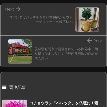

Next
コパンダガジュマルを白い寸胴鉢からウィ
ッチフォードの幅広鉢へ

Prev
茨城県笠間市で開催されている陶器市「陶
炎祭（ひまつり）」で坪内孝典氏の作品を
大人買い

関連記事
コチョウラン「ベレッタ」を仏壇に！素