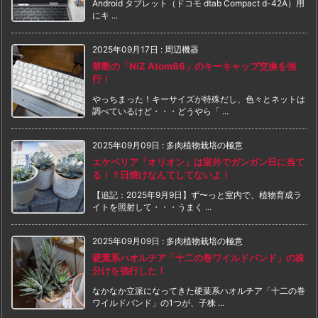
Android タブレット（ドコモ dtab Compact d-42A）用
にキ ...
2025年09月17日
:
周辺機器
禁断の「NiZ Atom66」のキーキャップ交換を強
行！
やっちまった！キーサイズが特殊だし、色々とネットは
調べているけど・・・どうやら「 ...
2025年09月09日
:
多肉植物栽培の極意
エケベリア「オリオン」は室外でガンガン日に当て
る！？日焼けなんてしてないよ！
【追記：2025年9月9日】ず〜っと室内で、植物育成ラ
イトを照射して・・・うまく ...
2025年09月09日
:
多肉植物栽培の極意
硬葉系ハオルチア「十二の巻ワイルドバンド」の株
分けを強行した！
なかなか立派になってきた硬葉系ハオルチア「十二の巻
ワイルドバンド」の1つが、子株 ...