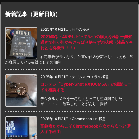
新着記事（更新日順）
2025年10月21日
:
HiFiの極意
2021年冬：4Kテレビってやつの購入を検討ー無知
過ぎて何が何やらさっぱり解らずの状態（液晶？そ
れとも有機EL！？）
在宅勤務が長くなり、仕事の仕方が変わりつつある！私
が所属している会社でもその傾向 ...
2025年10月21日
:
デジタルカメラの極意
コンデジ「Cyber-Shot RX100M5A」の撮影モー
ドを確認する
デジタルカメラを一時期（とっても短時間でした
が・・・）、勉強したことがあり、撮影 ...
2025年10月21日
:
Chromebook の極意
高齢者だからこそChromebookを次から次へと購
入する理由