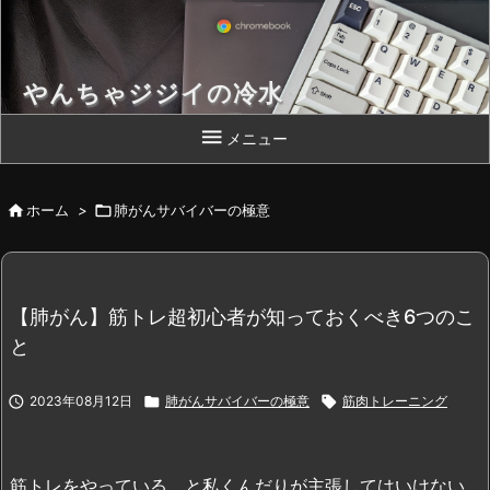
やんちゃジジイの冷水
Chromebook 片手によいしょっと！

メニュー

ホーム
>

肺がんサバイバーの極意
【肺がん】筋トレ超初心者が知っておくべき6つのこ
と

2023年08月12日

肺がんサバイバーの極意

筋肉トレーニング
筋トレをやっている、と私くんだりが主張してはいけない